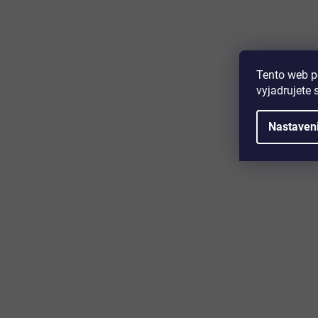
Peter Kužela
Hodnotenie obchodu je 5 
Všetko prišlo úplne v poriadku
Tento web p
vyjadrujete 
Mária Brezovská
Nastaven
Hodnotenie obchodu je 5 
Obchod funguje spoľahlivo, v
Mikuláš Paľuv
Hodnotenie obchodu je 5 
Som veľmi spokojný.😉
Zuzana Podmanic
Hodnotenie obchodu je 5 
Som veľmi spokojná 👍👍👍