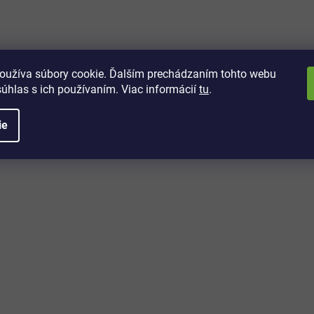
z 5 hviezdičiek.
 👍
oužíva súbory cookie. Ďalším prechádzaním tohto webu
súhlas s ich používaním. Viac informácií
tu
.
ie
z 5 hviezdičiek.
ýrobok odskúšam až v lete.
z 5 hviezdičiek.
ká
z 5 hviezdičiek.