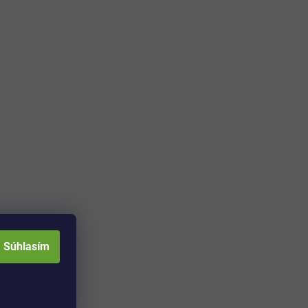
Súhlasím