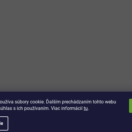
Môžete sa ale pozrieť na ostatné kategórie.
Späť do obchodu
oužíva súbory cookie. Ďalším prechádzaním tohto webu
súhlas s ich používaním. Viac informácií
tu
.
ie