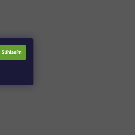
Súhlasím
Adresa skladu a
Otváracia doba: