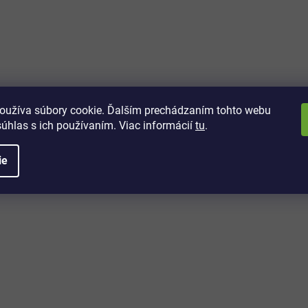
vách
 kto sa dozvie o najnovších
toré práve dorazili do nášho eshopu.
oužíva súbory cookie. Ďalším prechádzaním tohto webu
súhlas s ich používaním. Viac informácií
tu
.
ie
é informácie
Potrebujete poradiť?
+421 32/222 00 40
Po-Pi: 7:00-20:00
iprice@iprice.sk
ky
odpovieme do 24h