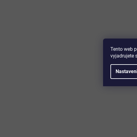
Majte prehľad o novinkách a zľa
Prihláste sa k odberu nášho newslettera a budete prvý,
produktoch, zľavových akciách a horúcich novinkách, k
Tento web p
vyjadrujete 
Nastaven
Zákaznícky servis
Užitočn
Kontakt
O nás
Doprava a platba
Certifikácia
Reklamácia
Časté otáz
Obchodné podmienky
Cookies
Ochrana osobných údajov