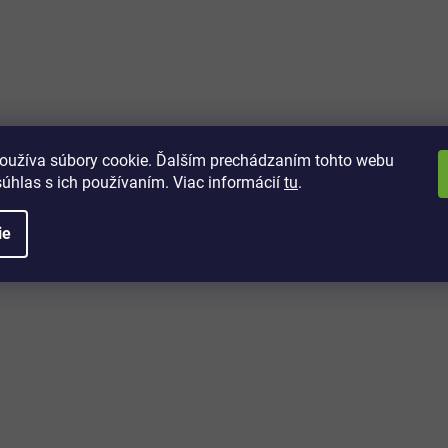
vách
 kto sa dozvie o najnovších
toré práve dorazili do nášho eshopu.
oužíva súbory cookie. Ďalším prechádzaním tohto webu
súhlas s ich používaním. Viac informácií
tu
.
ie
é informácie
Potrebujete poradiť?
+421 32/222 00 40
Po-Pi: 7:00-20:00
iprice@iprice.sk
ky
odpovieme do 24h