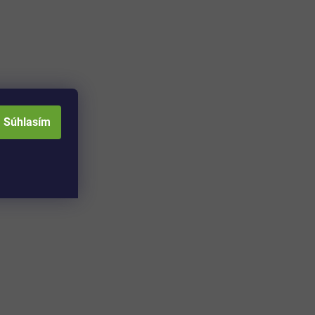
Súhlasím
Adresa skladu a
Otváracia doba: