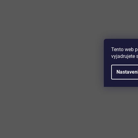
Majte prehľad o novinkách a zľa
Prihláste sa k odberu nášho newslettera a budete prvý,
produktoch, zľavových akciách a horúcich novinkách, k
Tento web p
vyjadrujete 
Nastaven
Zákaznícky servis
Užitočn
Kontakt
O nás
Doprava a platba
Certifikácia
Reklamácia
Časté otáz
Obchodné podmienky
Cookies
Ochrana osobných údajov