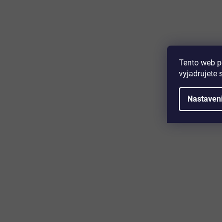
Tento web p
vyjadrujete 
Nastaven
–56 %
Podlahové vykurovanie / 310 x 80 cm / O potrubia
8 mm / vykurovacia plocha 2,1-2,5 m2 / biela/
červená
Skladom
(1 ks)
87,90 €
Detail