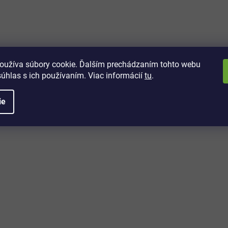
oužíva súbory cookie. Ďalším prechádzaním tohto webu
súhlas s ich používaním. Viac informácií
tu
.
ie
–29 %
Plynový ohrievač Admiral Blue Belle /4,2 kW / pre
vetrané miestnosti / Propán-bután G30-G31 /
čierna/strieborná
Skladom
(1 ks)
119,90 €
Detail