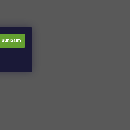
Súhlasím
–26 %
Odtok vody zo sprchovej vaničky Admiral /
priemer 50 mm / plast / chróm
Skladom
(1 ks)
21,90 €
Detail