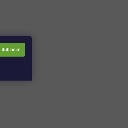
Súhlasím
Adresa skladu a
Otváracia doba: