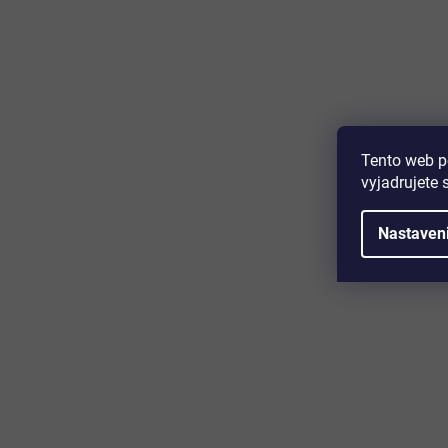
Majte prehľad o novinkách a zľa
Prihláste sa k odberu nášho newslettera a budete prvý,
produktoch, zľavových akciách a horúcich novinkách, k
Tento web p
vyjadrujete 
Nastaven
Zákaznícky servis
Užitočn
Kontakt
O nás
Doprava a platba
Certifikácia
Reklamácia
Časté otáz
Obchodné podmienky
Cookies
Ochrana osobných údajov