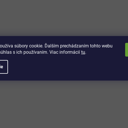
vách
 kto sa dozvie o najnovších
toré práve dorazili do nášho eshopu.
oužíva súbory cookie. Ďalším prechádzaním tohto webu
súhlas s ich používaním. Viac informácií
tu
.
ie
é informácie
Potrebujete poradiť?
+421 32/222 00 40
Po-Pi: 7:00-20:00
iprice@iprice.sk
ky
odpovieme do 24h