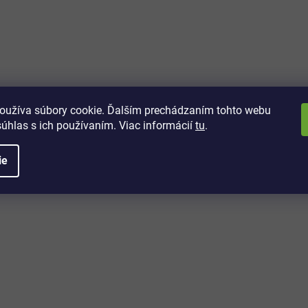
vách
 kto sa dozvie o najnovších
toré práve dorazili do nášho eshopu.
oužíva súbory cookie. Ďalším prechádzaním tohto webu
súhlas s ich používaním. Viac informácií
tu
.
ie
é informácie
Potrebujete poradiť?
+421 32/222 00 40
Po-Pi: 7:00-20:00
iprice@iprice.sk
ky
odpovieme do 24h