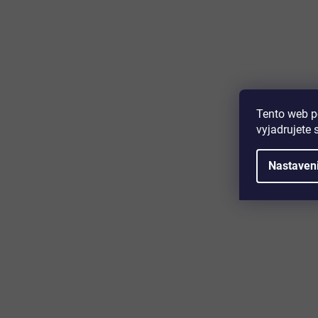
Majte prehľad o novinkách a zľa
Prihláste sa k odberu nášho newslettera a budete prvý,
produktoch, zľavových akciách a horúcich novinkách, k
Tento web p
vyjadrujete 
Nastaven
Zákaznícky servis
Užitočn
Kontakt
O nás
Doprava a platba
Certifikácia
Reklamácia
Časté otáz
Obchodné podmienky
Cookies
Ochrana osobných údajov