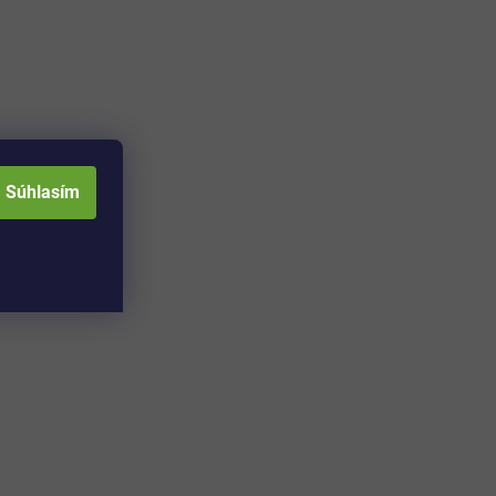
Súhlasím
Adresa skladu a
Otváracia doba: