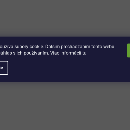
vách
 kto sa dozvie o najnovších
toré práve dorazili do nášho eshopu.
oužíva súbory cookie. Ďalším prechádzaním tohto webu
súhlas s ich používaním. Viac informácií
tu
.
ie
é informácie
Potrebujete poradiť?
+421 32/222 00 40
Po-Pi: 7:00-20:00
iprice@iprice.sk
ky
odpovieme do 24h