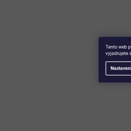
Majte prehľad o novinkách a zľa
Prihláste sa k odberu nášho newslettera a budete prvý,
produktoch, zľavových akciách a horúcich novinkách, k
Tento web p
vyjadrujete 
Nastaven
Zákaznícky servis
Užitočn
Kontakt
O nás
Doprava a platba
Certifikácia
Reklamácia
Časté otáz
Obchodné podmienky
Cookies
Ochrana osobných údajov