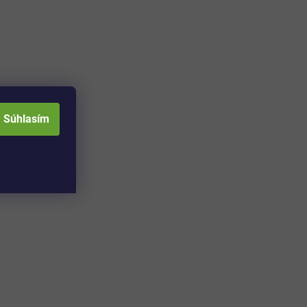
Súhlasím
Adresa skladu a
Otváracia doba: