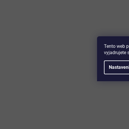
Majte prehľad o novinkách a zľa
Prihláste sa k odberu nášho newslettera a budete prvý,
produktoch, zľavových akciách a horúcich novinkách, k
Tento web p
vyjadrujete 
Nastaven
Zákaznícky servis
Užitočn
Kontakt
O nás
Doprava a platba
Certifikácia
Reklamácia
Časté otáz
Obchodné podmienky
Cookies
Ochrana osobných údajov