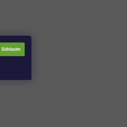
Súhlasím
Adresa skladu a
Otváracia doba: