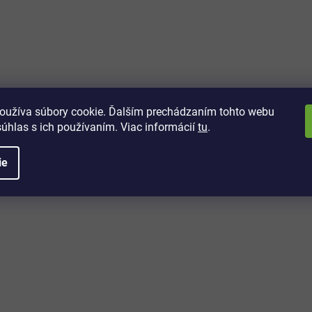
vách
 kto sa dozvie o najnovších
toré práve dorazili do nášho eshopu.
oužíva súbory cookie. Ďalším prechádzaním tohto webu
súhlas s ich používaním. Viac informácií
tu
.
ie
é informácie
Potrebujete poradiť?
+421 32/222 00 40
Po-Pi: 7:00-20:00
iprice@iprice.sk
ky
odpovieme do 24h