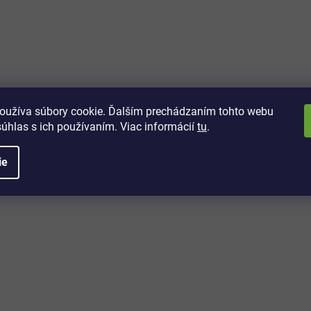
vách
 kto sa dozvie o najnovších
toré práve dorazili do nášho eshopu.
oužíva súbory cookie. Ďalším prechádzaním tohto webu
súhlas s ich používaním. Viac informácií
tu
.
ie
é informácie
Potrebujete poradiť?
+421 32/222 00 40
Po-Pi: 7:00-20:00
iprice@iprice.sk
ky
odpovieme do 24h