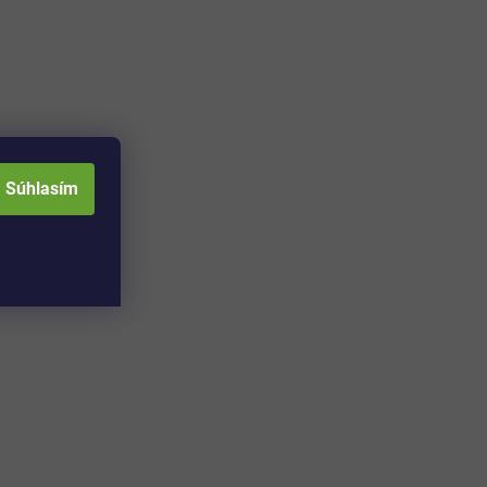
Súhlasím
Adresa skladu a
Otváracia doba: