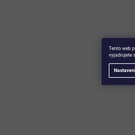
Majte prehľad o novinkách a zľa
Prihláste sa k odberu nášho newslettera a budete prvý,
produktoch, zľavových akciách a horúcich novinkách, k
Tento web p
vyjadrujete 
Nastaven
Zákaznícky servis
Užitočn
Kontakt
O nás
Doprava a platba
Certifikácia
Reklamácia
Časté otáz
Obchodné podmienky
Cookies
Ochrana osobných údajov