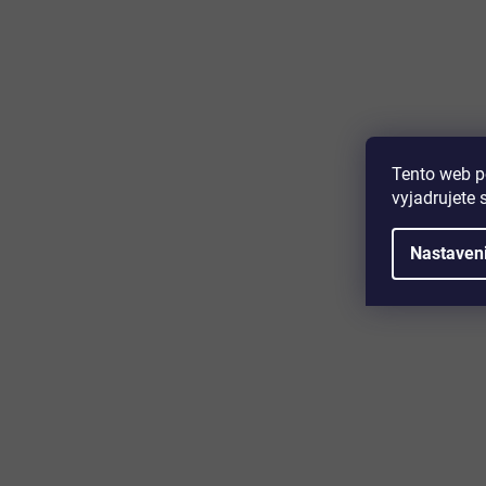
Majte prehľad o novinkách a zľa
Prihláste sa k odberu nášho newslettera a budete prvý,
produktoch, zľavových akciách a horúcich novinkách, k
Tento web p
vyjadrujete 
Nastaven
Zákaznícky servis
Užitočn
Kontakt
O nás
Doprava a platba
Certifikácia
Reklamácia
Časté otáz
Obchodné podmienky
Cookies
Ochrana osobných údajov