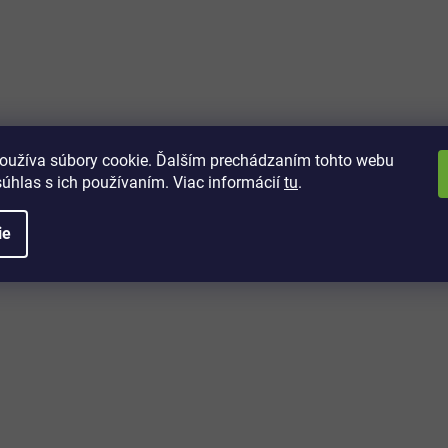
vách
 kto sa dozvie o najnovších
toré práve dorazili do nášho eshopu.
oužíva súbory cookie. Ďalším prechádzaním tohto webu
súhlas s ich používaním. Viac informácií
tu
.
ie
é informácie
Potrebujete poradiť?
+421 32/222 00 40
Po-Pi: 7:00-20:00
iprice@iprice.sk
ky
odpovieme do 24h