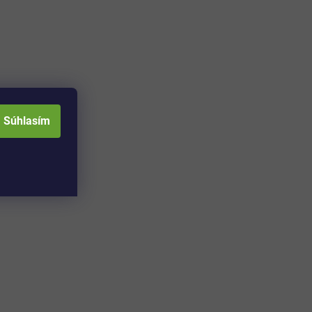
Súhlasím
Adresa skladu a
Otváracia doba: