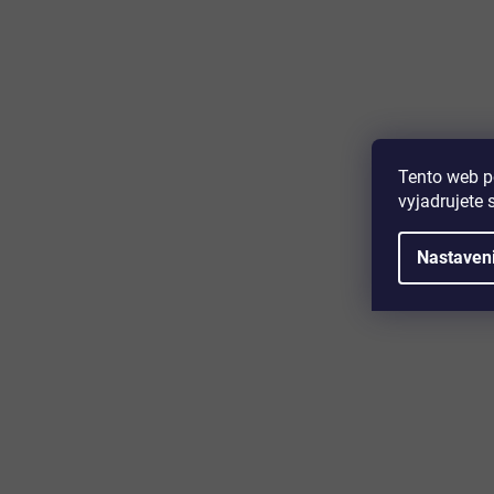
Majte prehľad o novinkách a zľa
Prihláste sa k odberu nášho newslettera a budete prvý,
produktoch, zľavových akciách a horúcich novinkách, k
Tento web p
vyjadrujete 
Nastaven
Zákaznícky servis
Užitočn
Kontakt
O nás
Doprava a platba
Certifikácia
Reklamácia
Časté otáz
Obchodné podmienky
Cookies
Ochrana osobných údajov