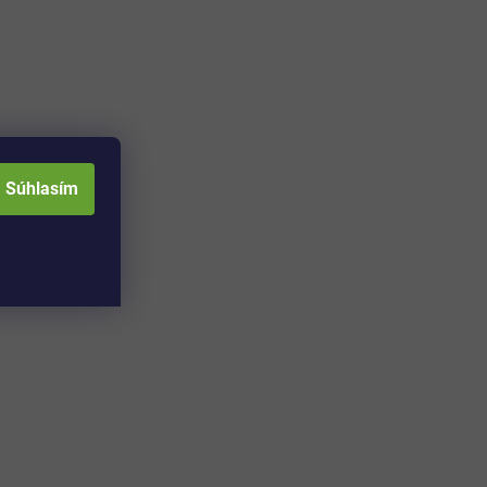
Súhlasím
Adresa skladu a
Otváracia doba: