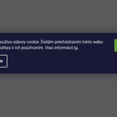
vách
 kto sa dozvie o najnovších
toré práve dorazili do nášho eshopu.
oužíva súbory cookie. Ďalším prechádzaním tohto webu
súhlas s ich používaním. Viac informácií
tu
.
ie
é informácie
Potrebujete poradiť?
+421 32/222 00 40
Po-Pi: 7:00-20:00
iprice@iprice.sk
ky
odpovieme do 24h