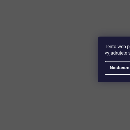
Majte prehľad o novinkách a zľa
Prihláste sa k odberu nášho newslettera a budete prvý,
produktoch, zľavových akciách a horúcich novinkách, k
Tento web p
vyjadrujete 
Nastaven
Zákaznícky servis
Užitočn
Kontakt
O nás
Doprava a platba
Certifikácia
Reklamácia
Časté otáz
Obchodné podmienky
Cookies
Ochrana osobných údajov