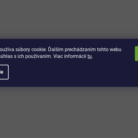
vách
 kto sa dozvie o najnovších
toré práve dorazili do nášho eshopu.
oužíva súbory cookie. Ďalším prechádzaním tohto webu
súhlas s ich používaním. Viac informácií
tu
.
ie
é informácie
Potrebujete poradiť?
+421 32/222 00 40
Po-Pi: 7:00-20:00
iprice@iprice.sk
ky
odpovieme do 24h