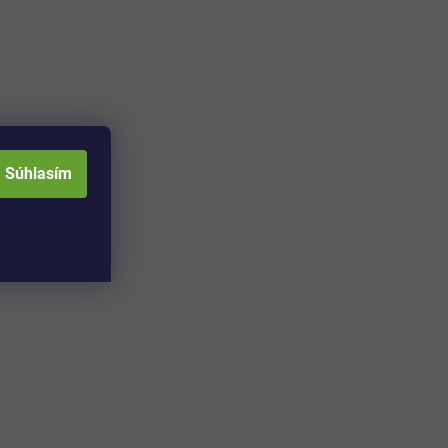
Súhlasím
Adresa skladu a
Otváracia doba: