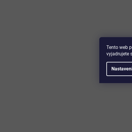
Majte prehľad o novinkách a zľa
Prihláste sa k odberu nášho newslettera a budete prvý,
produktoch, zľavových akciách a horúcich novinkách, k
Tento web p
vyjadrujete 
Nastaven
Zákaznícky servis
Užitočn
Kontakt
O nás
Doprava a platba
Certifikácia
Reklamácia
Časté otáz
Obchodné podmienky
Cookies
Ochrana osobných údajov