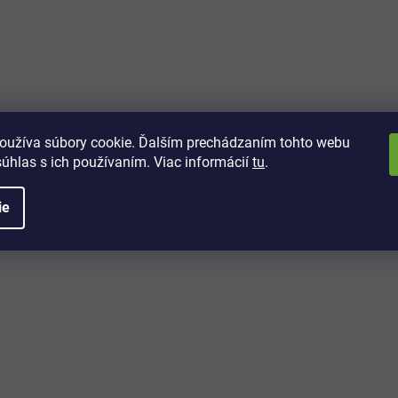
vách
 kto sa dozvie o najnovších
toré práve dorazili do nášho eshopu.
oužíva súbory cookie. Ďalším prechádzaním tohto webu
súhlas s ich používaním. Viac informácií
tu
.
ie
é informácie
Potrebujete poradiť?
+421 32/222 00 40
Po-Pi: 7:00-20:00
iprice@iprice.sk
ky
odpovieme do 24h