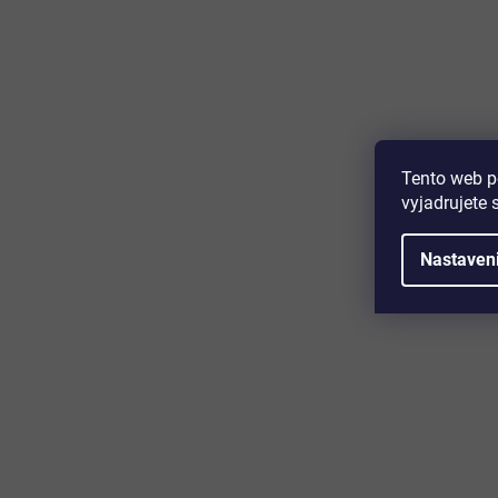
Majte prehľad o novinkách a zľa
Prihláste sa k odberu nášho newslettera a budete prvý,
produktoch, zľavových akciách a horúcich novinkách, k
Tento web p
vyjadrujete 
Nastaven
Zákaznícky servis
Užitočn
Kontakt
O nás
Doprava a platba
Certifikácia
Reklamácia
Časté otáz
Obchodné podmienky
Cookies
Ochrana osobných údajov