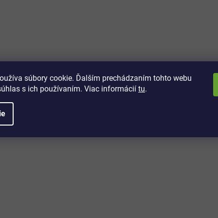
vách
 kto sa dozvie o najnovších
toré práve dorazili do nášho eshopu.
oužíva súbory cookie. Ďalším prechádzaním tohto webu
súhlas s ich používaním. Viac informácií
tu
.
ie
é informácie
Potrebujete poradiť?
+421 32/222 00 40
Po-Pi: 7:00-20:00
iprice@iprice.sk
ky
odpovieme do 24h