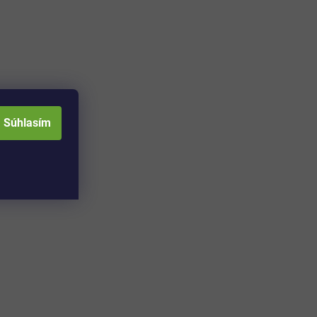
Súhlasím
Adresa skladu a
Otváracia doba: