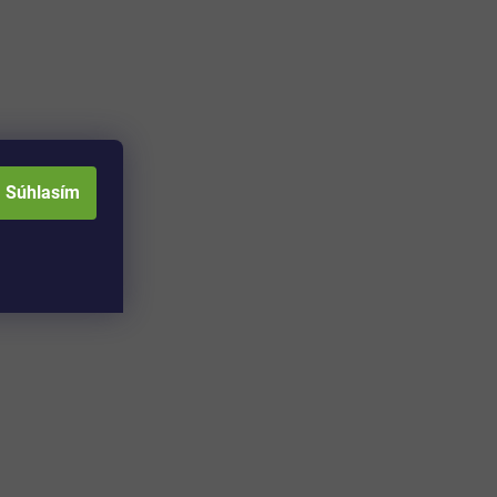
Súhlasím
Adresa skladu a
Otváracia doba: