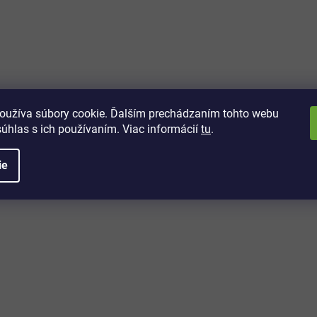
vách
 kto sa dozvie o najnovších
toré práve dorazili do nášho eshopu.
oužíva súbory cookie. Ďalším prechádzaním tohto webu
súhlas s ich používaním. Viac informácií
tu
.
ie
é informácie
Potrebujete poradiť?
+421 32/222 00 40
Po-Pi: 7:00-20:00
iprice@iprice.sk
ky
odpovieme do 24h