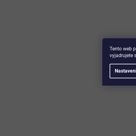
Majte prehľad o novinkách a zľa
Prihláste sa k odberu nášho newslettera a budete prvý,
produktoch, zľavových akciách a horúcich novinkách, k
Tento web p
vyjadrujete 
Nastaven
Zákaznícky servis
Užitočn
Kontakt
O nás
Doprava a platba
Certifikácia
Reklamácia
Časté otáz
Obchodné podmienky
Cookies
Ochrana osobných údajov