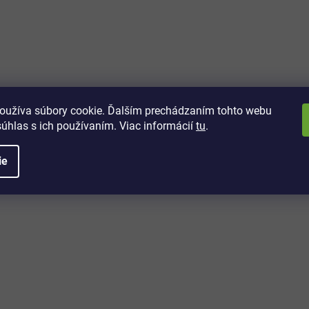
vách
 kto sa dozvie o najnovších
toré práve dorazili do nášho eshopu.
oužíva súbory cookie. Ďalším prechádzaním tohto webu
súhlas s ich používaním. Viac informácií
tu
.
ie
é informácie
Potrebujete poradiť?
+421 32/222 00 40
Po-Pi: 7:00-20:00
iprice@iprice.sk
ky
odpovieme do 24h