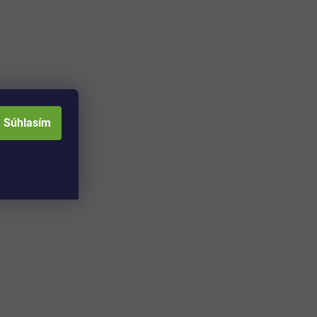
Súhlasím
Adresa skladu a
Otváracia doba: