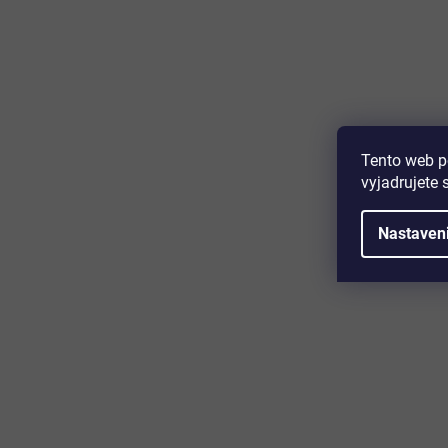
Majte prehľad o novinkách a zľa
Prihláste sa k odberu nášho newslettera a budete prvý,
produktoch, zľavových akciách a horúcich novinkách, k
Tento web p
vyjadrujete 
Nastaven
Zákaznícky servis
Užitočn
Kontakt
O nás
Doprava a platba
Certifikácia
Reklamácia
Časté otáz
Obchodné podmienky
Cookies
Ochrana osobných údajov