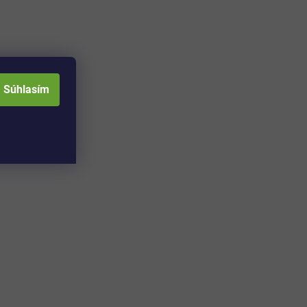
Súhlasím
–62 %
Svetelný pás Direct Signs pre akustické panely /
LED / 12 W / 101,5 cm / 840 lm / neutrálna biela /
čierna/biela
Skladom
(1 ks)
5,90 €
Detail