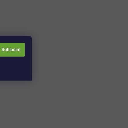
Súhlasím
Adresa skladu a
Otváracia doba: