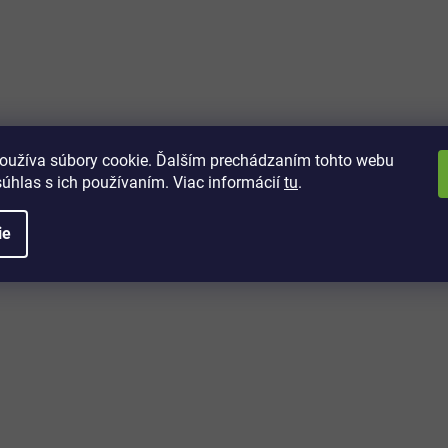
vách
 kto sa dozvie o najnovších
toré práve dorazili do nášho eshopu.
oužíva súbory cookie. Ďalším prechádzaním tohto webu
súhlas s ich používaním. Viac informácií
tu
.
ie
é informácie
Potrebujete poradiť?
+421 32/222 00 40
Po-Pi: 7:00-20:00
iprice@iprice.sk
ky
odpovieme do 24h