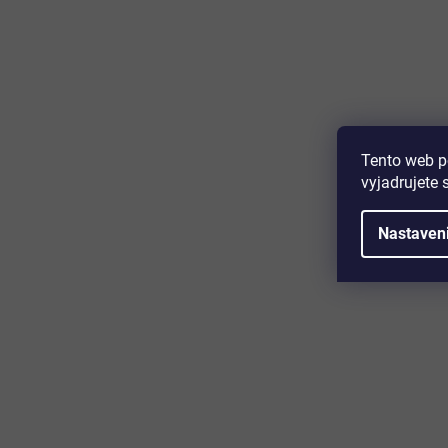
Majte prehľad o novinkách a zľa
Prihláste sa k odberu nášho newslettera a budete prvý,
produktoch, zľavových akciách a horúcich novinkách, k
Tento web p
vyjadrujete 
Nastaven
Zákaznícky servis
Užitočn
Kontakt
O nás
Doprava a platba
Certifikácia
Reklamácia
Časté otáz
Obchodné podmienky
Cookies
Ochrana osobných údajov