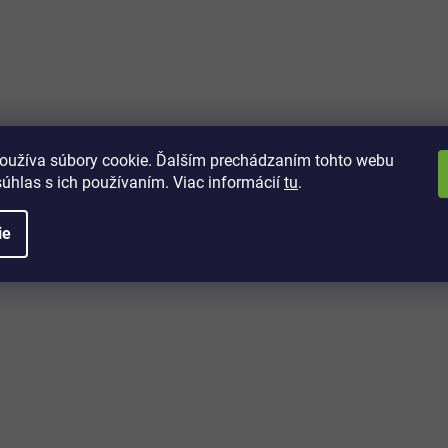
vách
 kto sa dozvie o najnovších
toré práve dorazili do nášho eshopu.
oužíva súbory cookie. Ďalším prechádzaním tohto webu
súhlas s ich používaním. Viac informácií
tu
.
ie
é informácie
Potrebujete poradiť?
+421 32/222 00 40
Po-Pi: 7:00-20:00
iprice@iprice.sk
ky
odpovieme do 24h