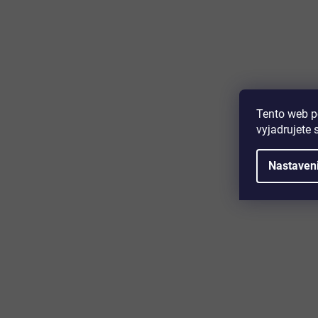
Majte prehľad o novinkách a zľa
Prihláste sa k odberu nášho newslettera a budete prvý,
produktoch, zľavových akciách a horúcich novinkách, k
Tento web p
vyjadrujete 
Nastaven
Zákaznícky servis
Užitočn
Kontakt
O nás
Doprava a platba
Certifikácia
Reklamácia
Časté otáz
Obchodné podmienky
Cookies
Ochrana osobných údajov