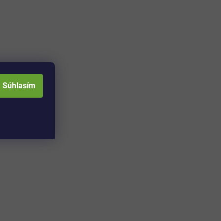
Súhlasím
Adresa skladu a
Otváracia doba: