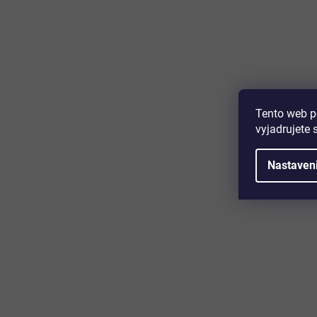
Majte prehľad o novinkách a zľa
Prihláste sa k odberu nášho newslettera a budete prvý,
produktoch, zľavových akciách a horúcich novinkách, k
Tento web p
vyjadrujete 
Nastaven
Zákaznícky servis
Užitočn
Kontakt
O nás
Doprava a platba
Certifikácia
Reklamácia
Časté otáz
Obchodné podmienky
Cookies
Ochrana osobných údajov