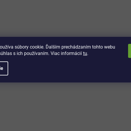
vách
 kto sa dozvie o najnovších
toré práve dorazili do nášho eshopu.
oužíva súbory cookie. Ďalším prechádzaním tohto webu
súhlas s ich používaním. Viac informácií
tu
.
ie
é informácie
Potrebujete poradiť?
+421 32/222 00 40
Po-Pi: 7:00-20:00
iprice@iprice.sk
ky
odpovieme do 24h