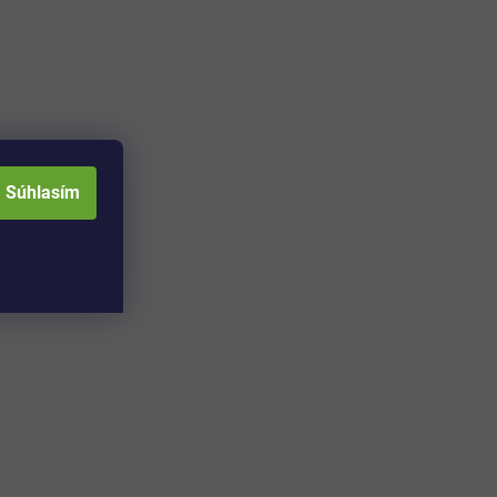
Súhlasím
Adresa skladu a
Otváracia doba: