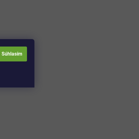
Súhlasím
Adresa skladu a
Otváracia doba: