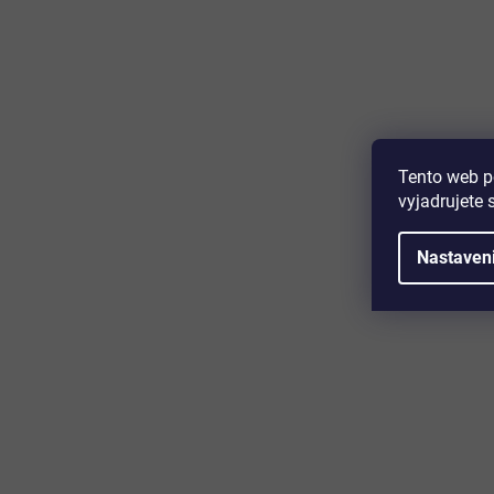
Majte prehľad o novinkách a zľa
Prihláste sa k odberu nášho newslettera a budete prvý,
produktoch, zľavových akciách a horúcich novinkách, k
Tento web p
vyjadrujete 
Nastaven
Zákaznícky servis
Užitočn
Kontakt
O nás
Doprava a platba
Certifikácia
Reklamácia
Časté otáz
Obchodné podmienky
Cookies
Ochrana osobných údajov