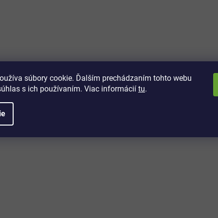
vách
 kto sa dozvie o najnovších
toré práve dorazili do nášho eshopu.
oužíva súbory cookie. Ďalším prechádzaním tohto webu
súhlas s ich používaním. Viac informácií
tu
.
ie
é informácie
Potrebujete poradiť?
+421 32/222 00 40
Po-Pi: 7:00-20:00
iprice@iprice.sk
ky
odpovieme do 24h