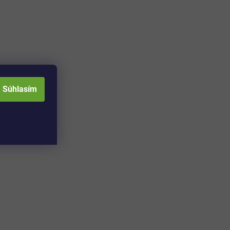
Súhlasím
Adresa skladu a
Otváracia doba: