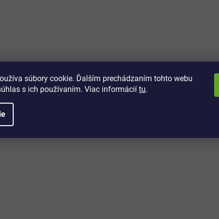
vách
 kto sa dozvie o najnovších
toré práve dorazili do nášho eshopu.
oužíva súbory cookie. Ďalším prechádzaním tohto webu
súhlas s ich používaním. Viac informácií
tu
.
ie
é informácie
Potrebujete poradiť?
+421 32/222 00 40
Po-Pi: 7:00-20:00
iprice@iprice.sk
ky
odpovieme do 24h