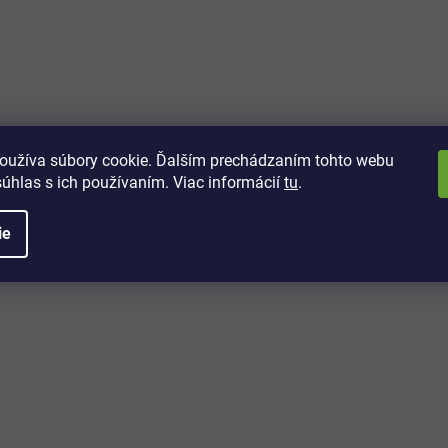
vách
 kto sa dozvie o najnovších
toré práve dorazili do nášho eshopu.
oužíva súbory cookie. Ďalším prechádzaním tohto webu
súhlas s ich používaním. Viac informácií
tu
.
ie
é informácie
Potrebujete poradiť?
+421 32/222 00 40
Po-Pi: 7:00-20:00
iprice@iprice.sk
ky
odpovieme do 24h