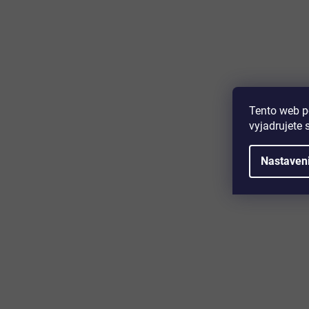
Majte prehľad o novinkách a zľa
Prihláste sa k odberu nášho newslettera a budete prvý,
produktoch, zľavových akciách a horúcich novinkách, k
Tento web p
vyjadrujete 
Nastaven
Zákaznícky servis
Užitočn
Kontakt
O nás
Doprava a platba
Certifikácia
Reklamácia
Časté otáz
Obchodné podmienky
Cookies
Ochrana osobných údajov