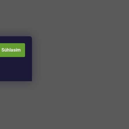
Súhlasím
Adresa skladu a
Otváracia doba: