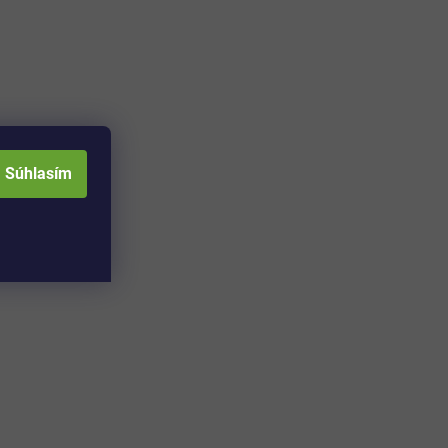
Súhlasím
Adresa skladu a
Otváracia doba: