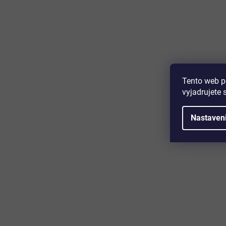
Majte prehľad o novinkách a zľa
Prihláste sa k odberu nášho newslettera a budete prvý,
produktoch, zľavových akciách a horúcich novinkách, k
Tento web p
vyjadrujete 
Nastaven
Zákaznícky servis
Užitočn
Kontakt
O nás
Doprava a platba
Certifikácia
Reklamácia
Časté otáz
Obchodné podmienky
Cookies
Ochrana osobných údajov