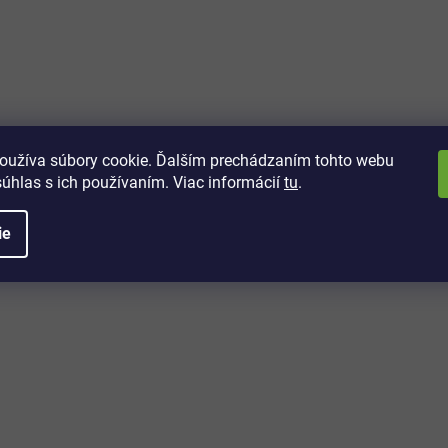
vách
 kto sa dozvie o najnovších
toré práve dorazili do nášho eshopu.
oužíva súbory cookie. Ďalším prechádzaním tohto webu
súhlas s ich používaním. Viac informácií
tu
.
ie
é informácie
Potrebujete poradiť?
+421 32/222 00 40
Po-Pi: 7:00-20:00
iprice@iprice.sk
ky
odpovieme do 24h