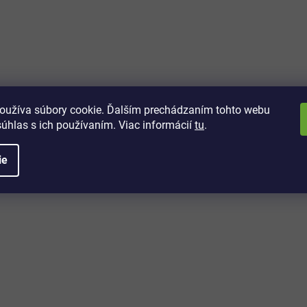
vách
 kto sa dozvie o najnovších
toré práve dorazili do nášho eshopu.
oužíva súbory cookie. Ďalším prechádzaním tohto webu
súhlas s ich používaním. Viac informácií
tu
.
ie
é informácie
Potrebujete poradiť?
+421 32/222 00 40
Po-Pi: 7:00-20:00
iprice@iprice.sk
ky
odpovieme do 24h