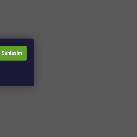
Súhlasím
Adresa skladu a
Otváracia doba: