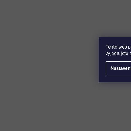
Majte prehľad o novinkách a zľa
Prihláste sa k odberu nášho newslettera a budete prvý,
produktoch, zľavových akciách a horúcich novinkách, k
Tento web p
vyjadrujete 
Nastaven
Zákaznícky servis
Užitočn
Kontakt
O nás
Doprava a platba
Certifikácia
Reklamácia
Časté otáz
Obchodné podmienky
Cookies
Ochrana osobných údajov