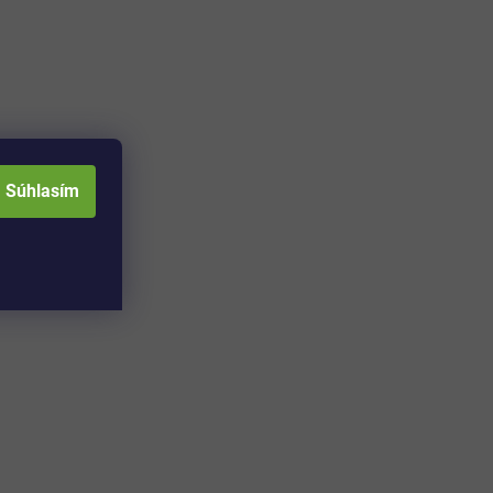
Súhlasím
Adresa skladu a
Otváracia doba: