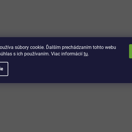
vách
 kto sa dozvie o najnovších
toré práve dorazili do nášho eshopu.
oužíva súbory cookie. Ďalším prechádzaním tohto webu
súhlas s ich používaním. Viac informácií
tu
.
ie
é informácie
Potrebujete poradiť?
+421 32/222 00 40
Po-Pi: 7:00-20:00
iprice@iprice.sk
ky
odpovieme do 24h