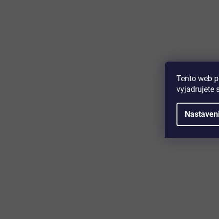
Majte prehľad o novinkách a zľa
Prihláste sa k odberu nášho newslettera a budete prvý,
produktoch, zľavových akciách a horúcich novinkách, k
Tento web p
vyjadrujete 
Nastaven
Zákaznícky servis
Užitočn
Kontakt
O nás
Doprava a platba
Certifikácia
Reklamácia
Časté otáz
Obchodné podmienky
Cookies
Ochrana osobných údajov