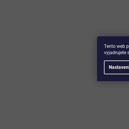
Majte prehľad o novinkách a zľa
Prihláste sa k odberu nášho newslettera a budete prvý,
produktoch, zľavových akciách a horúcich novinkách, k
Tento web p
vyjadrujete 
Nastaven
Zákaznícky servis
Užitočn
Kontakt
O nás
Doprava a platba
Certifikácia
Reklamácia
Časté otáz
Obchodné podmienky
Cookies
Ochrana osobných údajov