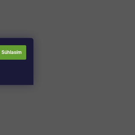
Súhlasím
Adresa skladu a
Otváracia doba: