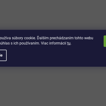
vách
 kto sa dozvie o najnovších
toré práve dorazili do nášho eshopu.
oužíva súbory cookie. Ďalším prechádzaním tohto webu
súhlas s ich používaním. Viac informácií
tu
.
ie
é informácie
Potrebujete poradiť?
+421 32/222 00 40
Po-Pi: 7:00-20:00
iprice@iprice.sk
ky
odpovieme do 24h