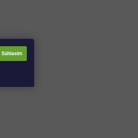
Súhlasím
Adresa skladu a
Otváracia doba: