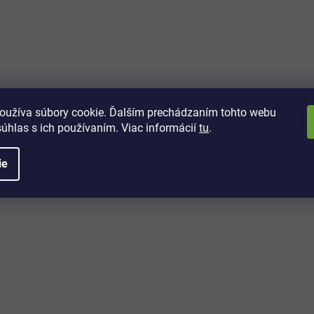
vách
 kto sa dozvie o najnovších
toré práve dorazili do nášho eshopu.
oužíva súbory cookie. Ďalším prechádzaním tohto webu
súhlas s ich používaním. Viac informácií
tu
.
ie
é informácie
Potrebujete poradiť?
+421 32/222 00 40
Po-Pi: 7:00-20:00
iprice@iprice.sk
ky
odpovieme do 24h