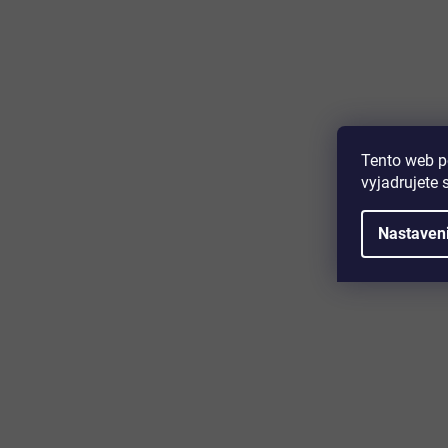
Majte prehľad o novinkách a zľa
Prihláste sa k odberu nášho newslettera a budete prvý,
produktoch, zľavových akciách a horúcich novinkách, k
Tento web p
vyjadrujete 
Nastaven
Zákaznícky servis
Užitočn
Kontakt
O nás
Doprava a platba
Certifikácia
Reklamácia
Časté otáz
Obchodné podmienky
Cookies
Ochrana osobných údajov