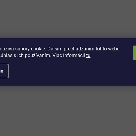
vách
 kto sa dozvie o najnovších
toré práve dorazili do nášho eshopu.
oužíva súbory cookie. Ďalším prechádzaním tohto webu
súhlas s ich používaním. Viac informácií
tu
.
ie
é informácie
Potrebujete poradiť?
+421 32/222 00 40
Po-Pi: 7:00-20:00
iprice@iprice.sk
ky
odpovieme do 24h