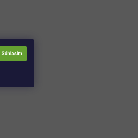
Súhlasím
Adresa skladu a
Otváracia doba: