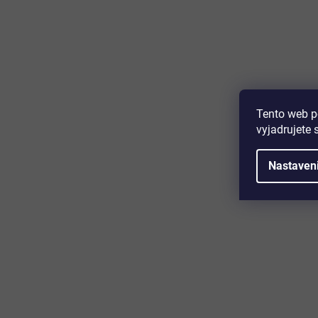
Majte prehľad o novinkách a zľa
Prihláste sa k odberu nášho newslettera a budete prvý,
produktoch, zľavových akciách a horúcich novinkách, k
Tento web p
vyjadrujete 
Nastaven
Zákaznícky servis
Užitočn
Kontakt
O nás
Doprava a platba
Certifikácia
Reklamácia
Časté otáz
Obchodné podmienky
Cookies
Ochrana osobných údajov