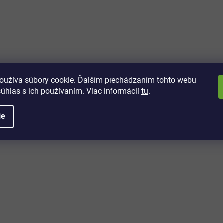
vách
 kto sa dozvie o najnovších
toré práve dorazili do nášho eshopu.
oužíva súbory cookie. Ďalším prechádzaním tohto webu
súhlas s ich používaním. Viac informácií
tu
.
ie
é informácie
Potrebujete poradiť?
+421 32/222 00 40
Po-Pi: 7:00-20:00
iprice@iprice.sk
ky
odpovieme do 24h