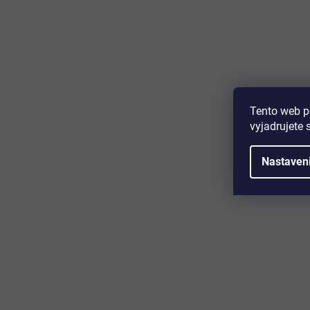
Majte prehľad o novinkách a zľa
Prihláste sa k odberu nášho newslettera a budete prvý,
produktoch, zľavových akciách a horúcich novinkách, k
Tento web p
vyjadrujete 
Nastaven
Zákaznícky servis
Užitočn
Kontakt
O nás
Doprava a platba
Certifikácia
Reklamácia
Časté otáz
Obchodné podmienky
Cookies
Ochrana osobných údajov