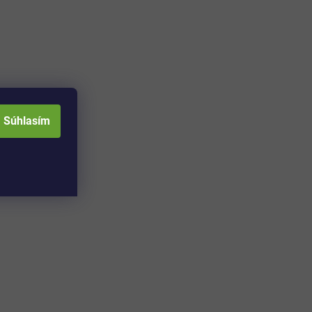
Súhlasím
Adresa skladu a
Otváracia doba: