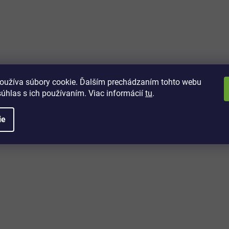
vách
 kto sa dozvie o najnovších
toré práve dorazili do nášho eshopu.
oužíva súbory cookie. Ďalším prechádzaním tohto webu
súhlas s ich používaním. Viac informácií
tu
.
ie
é informácie
Potrebujete poradiť?
+421 32/222 00 40
Po-Pi: 7:00-20:00
iprice@iprice.sk
ky
odpovieme do 24h