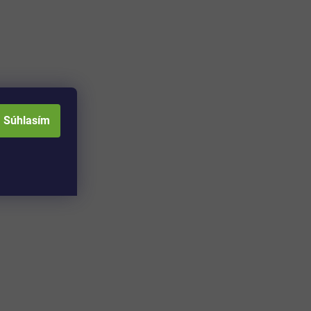
Súhlasím
Adresa skladu a
Otváracia doba: