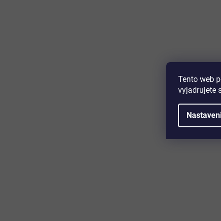
Majte prehľad o novinkách a zľa
Prihláste sa k odberu nášho newslettera a budete prvý,
produktoch, zľavových akciách a horúcich novinkách, k
Tento web p
vyjadrujete 
Nastaven
Zákaznícky servis
Užitočn
Kontakt
O nás
Doprava a platba
Certifikácia
Reklamácia
Časté otáz
Obchodné podmienky
Cookies
Ochrana osobných údajov