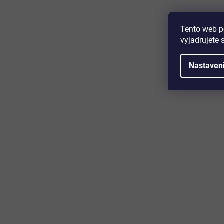
13,90 €
Detail
od
Tento web p
vyjadrujete 
Uhol detekcie 180° horizontálne - zapustená montáž -
kompletný s krycím rámom - plynule nastaviteľný prah
stmievania ...
Nastaven
Majte prehľad o novinkách a zľa
Prihláste sa k odberu nášho newslettera a budete prvý,
produktoch, zľavových akciách a horúcich novinkách, k