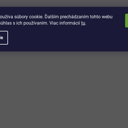
oužíva súbory cookie. Ďalším prechádzaním tohto webu
súhlas s ich používaním. Viac informácií
tu
.
ie
O
v
l
á
d
a
vách
c
i
 kto sa dozvie o najnovších
e
toré práve dorazili do nášho eshopu.
p
r
v