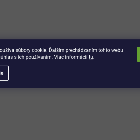
vách
 kto sa dozvie o najnovších
toré práve dorazili do nášho eshopu.
oužíva súbory cookie. Ďalším prechádzaním tohto webu
súhlas s ich používaním. Viac informácií
tu
.
ie
é informácie
Potrebujete poradiť?
+421 32/222 00 40
Po-Pi: 7:00-20:00
iprice@iprice.sk
ky
odpovieme do 24h