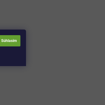
Súhlasím
Adresa skladu a
Otváracia doba: