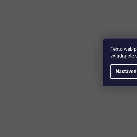
Majte prehľad o novinkách a zľa
Prihláste sa k odberu nášho newslettera a budete prvý,
produktoch, zľavových akciách a horúcich novinkách, k
Tento web p
vyjadrujete 
Nastaven
Zákaznícky servis
Užitočn
Kontakt
O nás
Doprava a platba
Certifikácia
Reklamácia
Časté otáz
Obchodné podmienky
Cookies
Ochrana osobných údajov