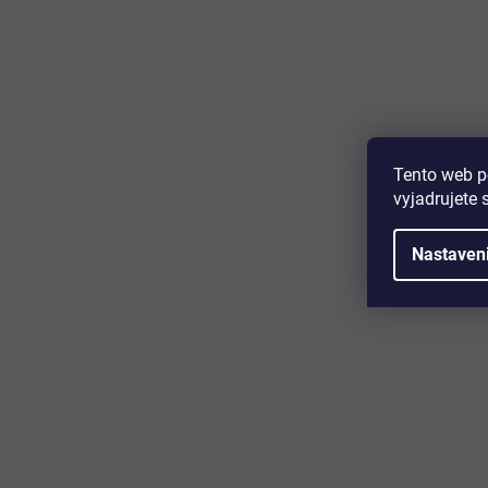
Majte prehľad o novinkách a zľa
Prihláste sa k odberu nášho newslettera a budete prvý,
produktoch, zľavových akciách a horúcich novinkách, k
Tento web p
vyjadrujete 
Nastaven
Zákaznícky servis
Užitočn
Kontakt
O nás
Doprava a platba
Certifikácia
Reklamácia
Časté otáz
Obchodné podmienky
Cookies
Ochrana osobných údajov