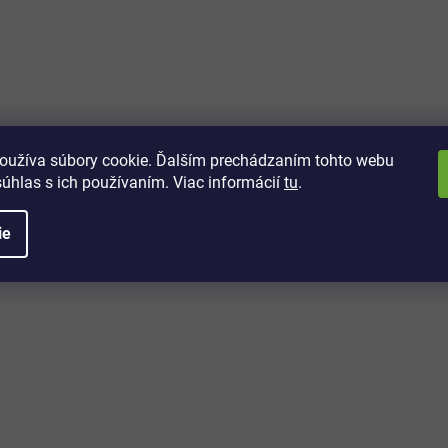
vách
 kto sa dozvie o najnovších
toré práve dorazili do nášho eshopu.
oužíva súbory cookie. Ďalším prechádzaním tohto webu
súhlas s ich používaním. Viac informácií
tu
.
ie
é informácie
Potrebujete poradiť?
+421 32/222 00 40
Po-Pi: 7:00-20:00
iprice@iprice.sk
ky
odpovieme do 24h