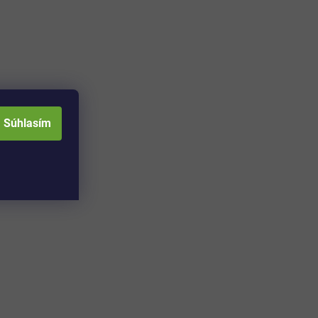
Súhlasím
Adresa skladu a
Otváracia doba: