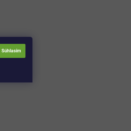
Súhlasím
Adresa skladu a
Otváracia doba: