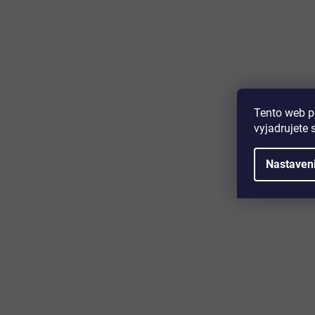
Majte prehľad o novinkách a zľa
Prihláste sa k odberu nášho newslettera a budete prvý,
produktoch, zľavových akciách a horúcich novinkách, k
Tento web p
vyjadrujete 
Nastaven
Zákaznícky servis
Užitočn
Kontakt
O nás
Doprava a platba
Certifikácia
Reklamácia
Časté otáz
Obchodné podmienky
Cookies
Ochrana osobných údajov