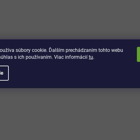
vách
 kto sa dozvie o najnovších
toré práve dorazili do nášho eshopu.
oužíva súbory cookie. Ďalším prechádzaním tohto webu
súhlas s ich používaním. Viac informácií
tu
.
ie
é informácie
Potrebujete poradiť?
+421 32/222 00 40
Po-Pi: 7:00-20:00
iprice@iprice.sk
ky
odpovieme do 24h