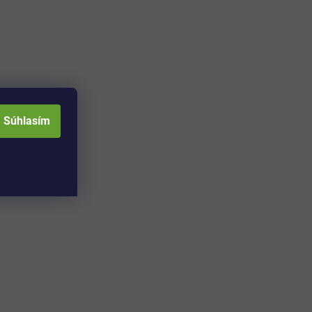
Súhlasím
Adresa skladu a
Otváracia doba: