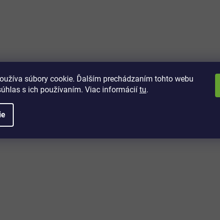
vách
 kto sa dozvie o najnovších
toré práve dorazili do nášho eshopu.
oužíva súbory cookie. Ďalším prechádzaním tohto webu
súhlas s ich používaním. Viac informácií
tu
.
ie
é informácie
Potrebujete poradiť?
+421 32/222 00 40
Po-Pi: 7:00-20:00
iprice@iprice.sk
ky
odpovieme do 24h