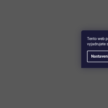
Majte prehľad o novinkách a zľa
Prihláste sa k odberu nášho newslettera a budete prvý,
produktoch, zľavových akciách a horúcich novinkách, k
Tento web p
vyjadrujete 
Nastaven
Zákaznícky servis
Užitočn
Kontakt
O nás
Doprava a platba
Certifikácia
Reklamácia
Časté otáz
Obchodné podmienky
Cookies
Ochrana osobných údajov