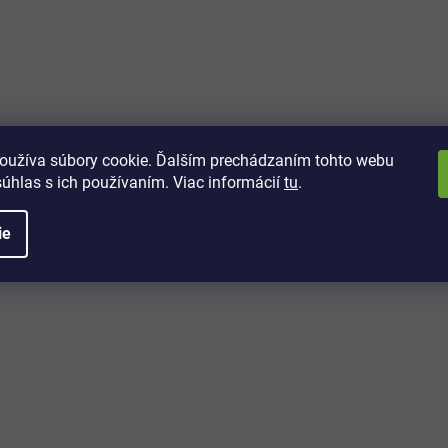
vách
 kto sa dozvie o najnovších
toré práve dorazili do nášho eshopu.
oužíva súbory cookie. Ďalším prechádzaním tohto webu
súhlas s ich používaním. Viac informácií
tu
.
ie
é informácie
Potrebujete poradiť?
+421 32/222 00 40
Po-Pi: 7:00-20:00
iprice@iprice.sk
ky
odpovieme do 24h