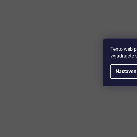
Majte prehľad o novinkách a zľa
Prihláste sa k odberu nášho newslettera a budete prvý,
produktoch, zľavových akciách a horúcich novinkách, k
Tento web p
vyjadrujete 
Nastaven
Zákaznícky servis
Užitočn
Kontakt
O nás
Doprava a platba
Certifikácia
Reklamácia
Časté otáz
Obchodné podmienky
Cookies
Ochrana osobných údajov