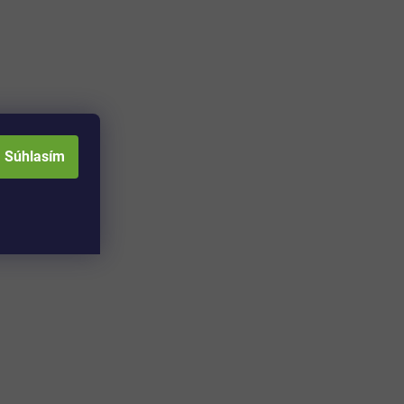
Súhlasím
Adresa skladu a
Otváracia doba: