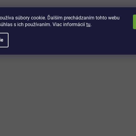
oužíva súbory cookie. Ďalším prechádzaním tohto webu
súhlas s ich používaním. Viac informácií
tu
.
ie
O
v
l
á
d
a
vách
c
i
 kto sa dozvie o najnovších
e
toré práve dorazili do nášho eshopu.
p
r
v