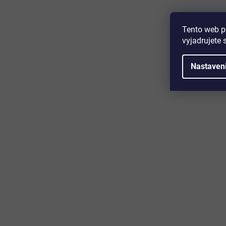
1,90 €
Detail
Tento web p
vyjadrujete 
Univerzálny komponent na montáž dverí pre vstavané
chladničky a mrazničky s technológiou vyťahovania dverí,
kompatibilný s Liebherr, Miele a ďalšími
Nastaven
Majte prehľad o novinkách a zľa
Prihláste sa k odberu nášho newslettera a budete prvý,
produktoch, zľavových akciách a horúcich novinkách, k